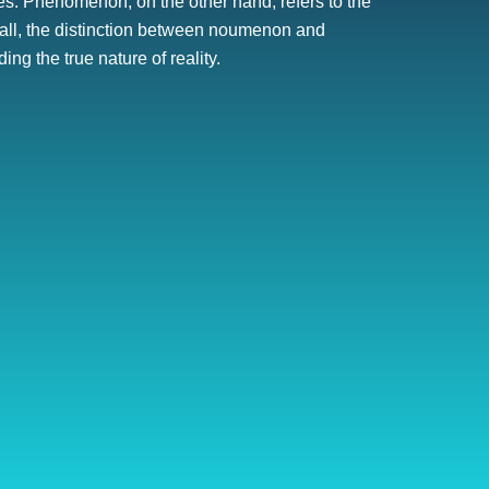
ses. Phenomenon, on the other hand, refers to the
rall, the distinction between noumenon and
g the true nature of reality.