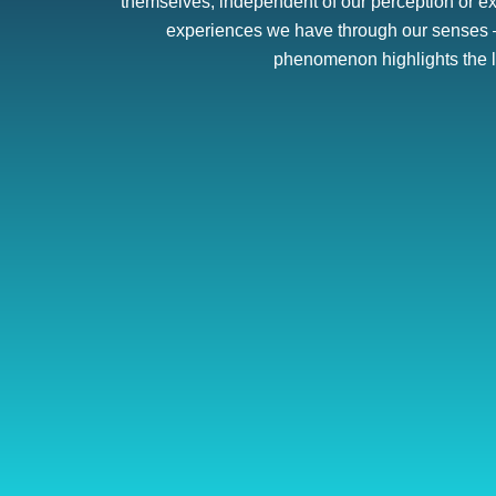
themselves, independent of our perception or exp
experiences we have through our senses – 
phenomenon highlights the li