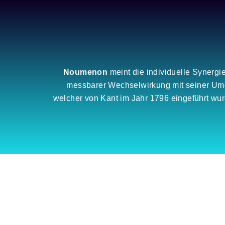
Zum
Inhalt
springen
Noumenon
meint die individuelle Synergi
messbarer Wechselwirkung mit seiner Umge
welcher von Kant im Jahr 1796 eingeführt w