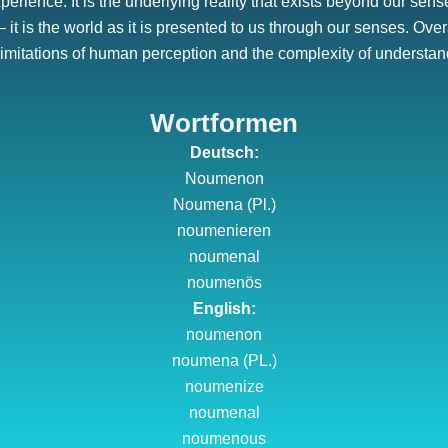
erience. It is the underlying reality that exists beyond our sen
it is the world as it is presented to us through our senses. Ove
mitations of human perception and the complexity of understandin
Wortformen
Deutsch:
Noumenon
Noumena (Pl.)
noumenieren
noumenal
noumenös
English:
noumenon
noumena (PL.)
noumenize
noumenal
noumenous