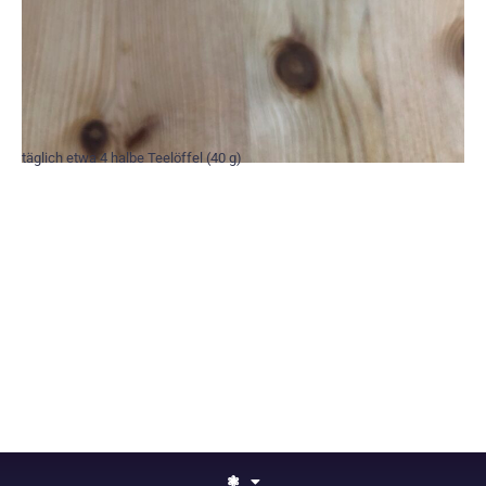
täglich etwa 4 halbe Teelöffel (40 g)
❃