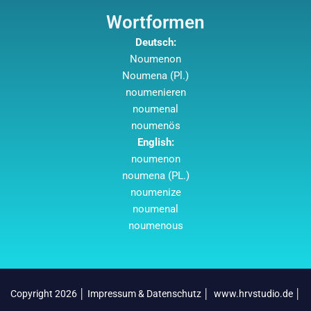
Wortformen
Deutsch:
Noumenon
Noumena (Pl.)
noumenieren
noumenal
noumenös
English:
noumenon
noumena (PL.)
noumenize
noumenal
noumenous
Copyright 2026 │
Impressum & Datenschutz
│
www.hrvstudio.de
│