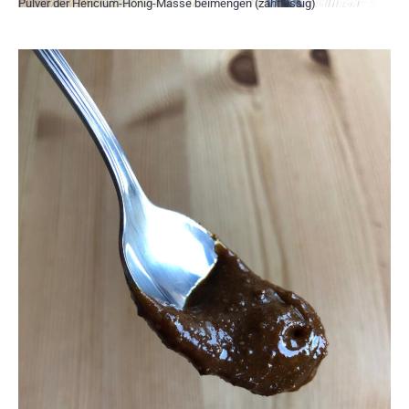
Pulver der Hericium-Honig-Masse beimengen (zähflüssig)