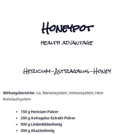
Honeypot
health advantage
Hericium-Astragalus-Honey
Wirkungsbereiche:
v.a. Nervensystem, Immunsystem, Herz-
Kreislaufsystem
150 g Hericium Pulver
250 g Astragalus Extrakt-Pulver
500 g Lindenblütenhonig
500 g Akazienhonig