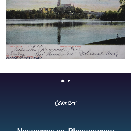
Wenzel-Verner-Straße
❃
Context