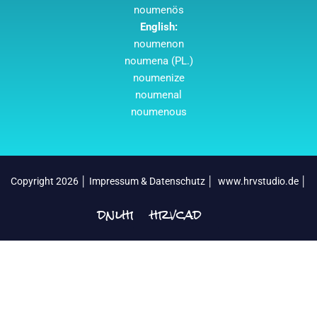
noumenös
English:
noumenon
noumena (PL.)
noumenize
noumenal
noumenous
Copyright 2026 │
Impressum & Datenschutz
│
www.hrvstudio.de
│
dnlhrv
hrvcad
│