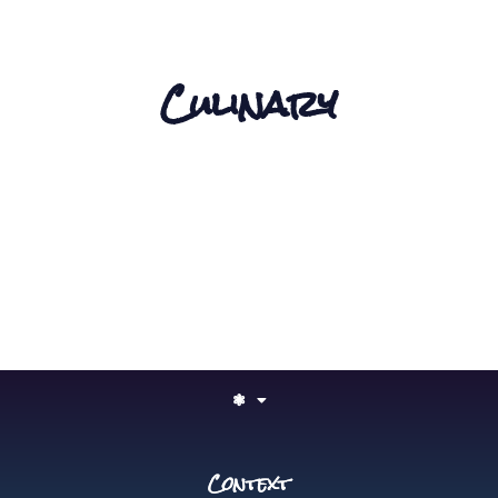
Culinary
❃
Context