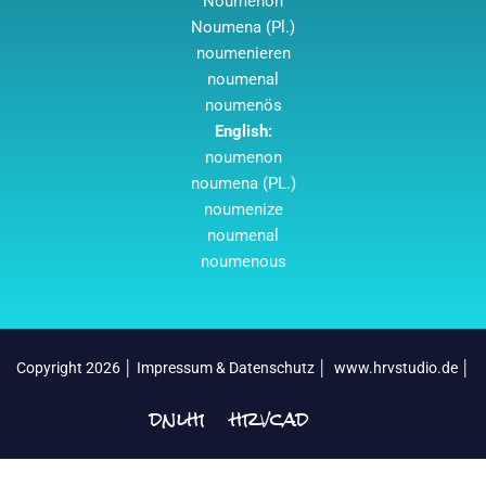
Noumenon
Noumena (Pl.)
noumenieren
noumenal
noumenös
English:
noumenon
noumena (PL.)
noumenize
noumenal
noumenous
Copyright 2026 │
Impressum & Datenschutz
│
www.hrvstudio.de
│
dnlhrv
hrvcad
│