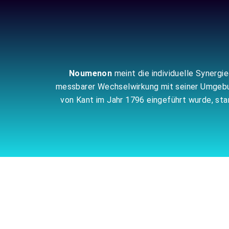
Zum
Inhalt
springen
Noumenon
meint die individuelle Synergi
messbarer Wechselwirkung mit seiner Umgebung
von Kant im Jahr 1796 eingeführt wurde, s