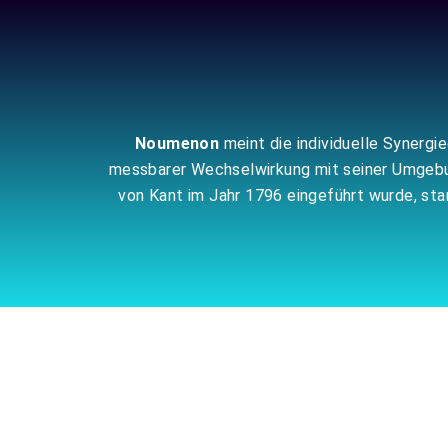
Zum
Inhalt
springen
Noumenon
meint die individuelle Synergi
messbarer Wechselwirkung mit seiner Umgebung
von Kant im Jahr 1796 eingeführt wurde, s