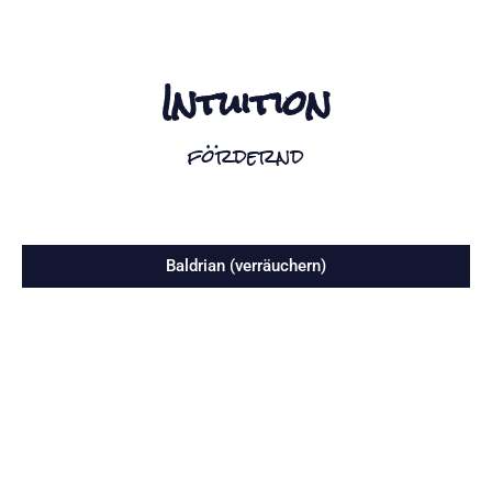
Intuition
fördernd
Baldrian (verräuchern)