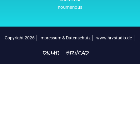
noumenous
Copyright 2026 │
Impressum & Datenschutz
│
www.hrvstudio.de
│
dnlhrv
hrvcad
│