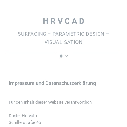
Zum
Inhalt
springen
H R V C A D
SURFACING – PARAMETRIC DESIGN –
VISUALISATION
❃
Impressum und Datenschutzerklärung
Für den Inhalt dieser Website verantwortlich:
Daniel Horvath
Schillerstraße 45