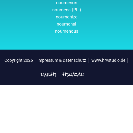
noumenon
noumena (PL.)
noumenize
noumenal
noumenous
Copyright 2026 │
Impressum & Datenschutz
│
www.hrvstudio.de
│
dnlhrv
hrvcad
│