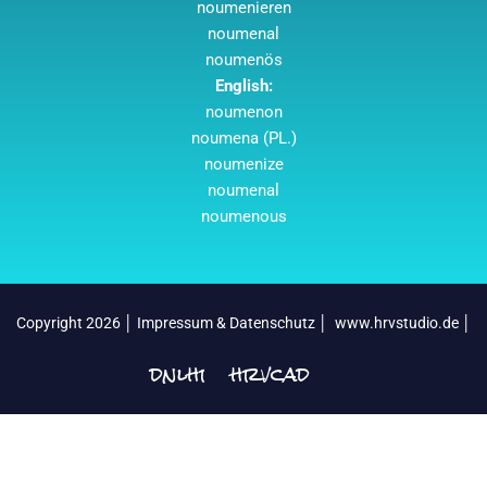
noumenieren
noumenal
noumenös
English:
noumenon
noumena (PL.)
noumenize
noumenal
noumenous
Copyright 2026 │
Impressum & Datenschutz
│
www.hrvstudio.de
│
dnlhrv
hrvcad
│