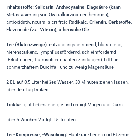
Inhaltsstoffe: Salicarin, Anthocyanine, Elagsäure
(kann
Metastasierung von Ovarialkarzinomen hemmen),
antioxidativ, neutralisiert freie Radikale
, Orientin, Gerbstoffe,
Flavonoide (v.a. Vitexin), ätherische Öle
Tee (Blütenzweige):
entzündungshemmend, blutstillend,
nierenstärkend, lymphflussfördernd, schleimfördernd
(Erkältungen, Darmschleimhautentzündungen), hilft bei
schmerzhaftem Durchfall und zu wenig Magensäure
2 EL auf 0,5 Liter heißes Wasser, 30 Minuten ziehen lassen,
über den Tag trinken
Tinktur:
gibt Lebensenergie und reinigt Magen und Darm
über 6 Wochen 2 x tgl. 15 Tropfen
Tee-Kompresse, -Waschung:
Hautkrankheiten und Ekzeme