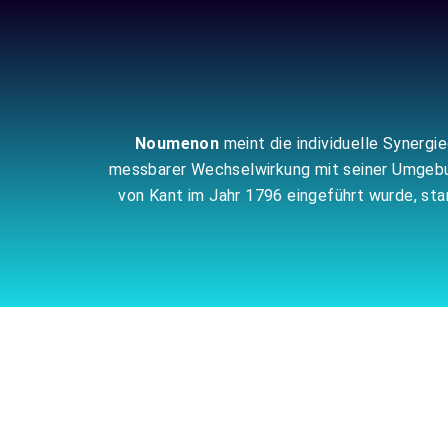
Zum
Inhalt
springen
Noumenon
meint die individuelle Synergi
messbarer Wechselwirkung mit seiner Umgebung
von Kant im Jahr 1796 eingeführt wurde, s