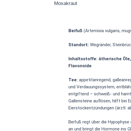
Moxakraut
Beifuß
(Artemisia vulgaris, mug
Standort:
Wegränder, Steinbrü
Inhaltsstoffe: ätherische Öle,
Flavonoide
Tee:
appetitanregend, galleanre
und Verdauungssystem, entblähe
entgiftend – schweiß- und harnt
Gallensteine auflösen, hilft bei 
Eierstockentzündungen (ärztl. a
Beifuß regt über die Hypophyse 
an und bringt die Hormone ins G