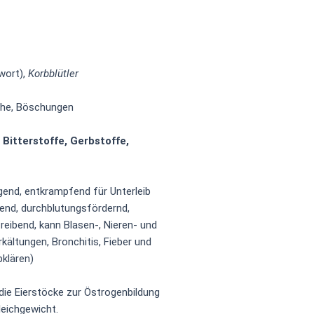
wort),
Korbblütler
che, Böschungen
 Bitterstoffe, Gerbstoffe,
gend, entkrampfend für Unterleib
nd, durchblutungsfördernd,
reibend, kann Blasen-, Nieren- und
Erkältungen, Bronchitis, Fieber und
bklären)
die Eierstöcke zur Östrogenbildung
leichgewicht.