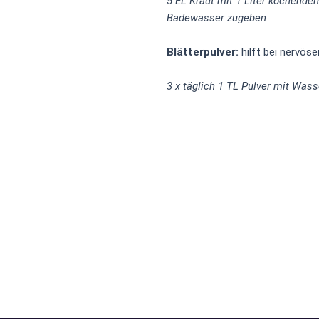
5 EL Kraut mit 1 Liter kochend
Badewasser zugeben
Blätterpulver:
hilft bei nervö
3 x täglich 1 TL Pulver mit Wass