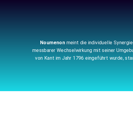
Zum
Inhalt
springen
Noumenon
meint die individuelle Synergi
messbarer Wechselwirkung mit seiner Umgebung
von Kant im Jahr 1796 eingeführt wurde, s